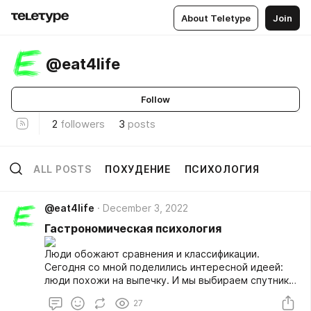
About Teletype
Join
@eat4life
Follow
2
followers
3
posts
ALL POSTS
ПОХУДЕНИЕ
ПСИХОЛОГИЯ
@eat4life
December 3, 2022
Гастрономическая психология
Люди обожают сравнения и классификации.
Сегодня со мной поделились интересной идеей:
люди похожи на выпечку. И мы выбираем спутника
жизни примерно так, как выбираем, что купить в
27
пекарне.