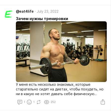
@eat4life
July 23, 2022
Зачем нужны тренировки
У меня есть несколько знакомых, которые
старательно сидят на диетах, чтобы похудеть, но
ни в какую не хотят давать себе физическую
нагрузку. Аргументы звучат самые разные, от «мне
1
1
252
и работы по дому хватает» до «я и так похудею»
или даже «ленивые живут дольше».